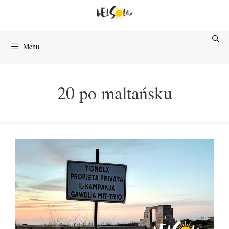
Przejdź
do
treści
Menu
20 po maltańsku