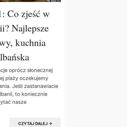
1: Co zjeść w
ii? Najlepsze
awy, kuchnia
albańska
cje oprócz słonecznej
ej plaży oczekujemy
nia. Jeśli zastanawiacie
lbanii, to koniecznie
zytać nasze
CZYTAJ DALEJ →