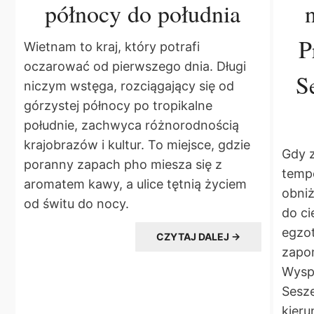
północy do południa
P
Wietnam to kraj, który potrafi
oczarować od pierwszego dnia. Długi
S
niczym wstęga, rozciągający się od
górzystej północy po tropikalne
południe, zachwyca różnorodnością
krajobrazów i kultur. To miejsce, gdzie
Gdy 
poranny zapach pho miesza się z
tempe
aromatem kawy, a ulice tętnią życiem
obniż
od świtu do nocy.
do ci
egzo
CZYTAJ DALEJ →
zapo
Wyspy
Sesze
kieru