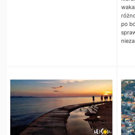
wakac
różno
po bo
spraw
niez