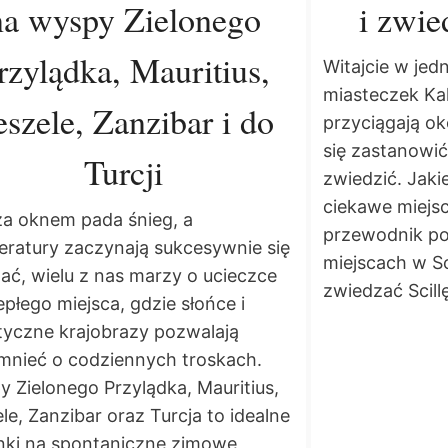
na wyspy Zielonego
i zwie
rzylądka, Mauritius,
Witajcie w jed
miasteczek Kalab
eszele, Zanzibar i do
przyciągają o
się zastanowić
Turcji
zwiedzić. Jakie 
ciekawe miejs
za oknem pada śnieg, a
przewodnik po
ratury zaczynają sukcesywnie się
miejscach w Sci
ać, wielu z nas marzy o ucieczce
zwiedzać Scillę
epłego miejsca, gdzie słońce i
tyczne krajobrazy pozwalają
mnieć o codziennych troskach.
 Zielonego Przylądka, Mauritius,
le, Zanzibar oraz Turcja to idealne
nki na spontaniczne zimowe