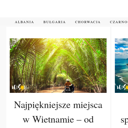
Przejdź
do
treści
ALBANIA
BUŁGARIA
CHORWACJA
CZARN
Najpiękniejsze miejsca
w Wietnamie – od
s