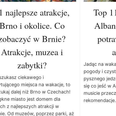
1 najlepsze atrakcje,
Top 1
Brno i okolice. Co
Alban
zobaczyć w Brnie?
potr
Atrakcje, muzea i
zabytki?
Jadąc na waka
pogody i czyst
 szukasz ciekawego i
pysznego jedze
tującego miejsca na wakacje, to
się co jeść w A
zukaj dalej niż Brno w Czechach!
musicie przec
ękne miasto jest domem dla
rekomendacje.
ch z najlepszych atrakcji w
ie. Od muzeów, poprzez parki, aż