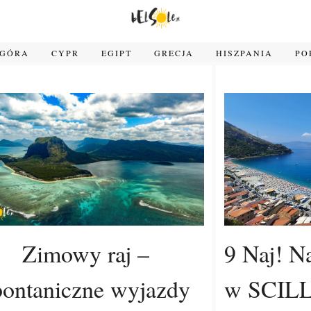
OGÓRA
CYPR
EGIPT
GRECJA
HISZPANIA
PO
Zimowy raj –
9 Naj! Na
pontaniczne wyjazdy
w SCILL