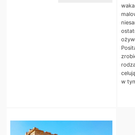
wakac
malo
nies
ostat
ożyw
Posit
zrobi
rodza
celuj
w tym