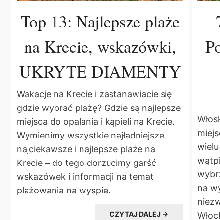
Top 13: Najlepsze plaże
na Krecie, wskazówki,
Po
UKRYTE DIAMENTY
Wakacje na Krecie i zastanawiacie się
gdzie wybrać plażę? Gdzie są najlepsze
Włosk
miejsca do opalania i kąpieli na Krecie.
miejs
Wymienimy wszystkie najładniejsze,
wielu
najciekawsze i najlepsze plaże na
wątpi
Krecie – do tego dorzucimy garść
wybrz
wskazówek i informacji na temat
na w
plażowania na wyspie.
niezw
CZYTAJ DALEJ →
Włoch