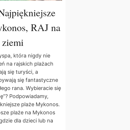
Najpiękniejsze
ykonos, RAJ na
ziemi
spa, która nigdy nie
eń na rajskich plażach
ją się turyści, a
ywają się fantastyczne
łego rana.
Wybieracie się
izę”? Podpowiadamy,
ękniejsze plaże Mykonos.
epsze plaże na Mykonos
gdzie dla dzieci lub na