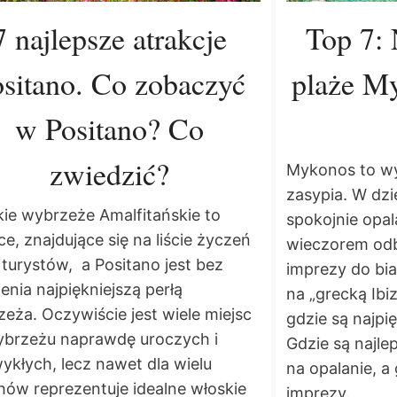
7 najlepsze atrakcje
Top 7: 
sitano. Co zobaczyć
plaże M
w Positano? Co
zwiedzić?
Mykonos to wy
zasypia. W dzi
ie wybrzeże Amalfitańskie to
spokojnie opala
ce, znajdujące się na liście życzeń
wieczorem odb
 turystów, a Positano jest bez
imprezy do bia
enia najpiękniejszą perłą
na „grecką Ib
eża. Oczywiście jest wiele miejsc
gdzie są najpi
ybrzeżu naprawdę uroczych i
Gdzie są najl
ykłych, lecz nawet dla wielu
na opalanie, a 
ów reprezentuje idealne włoskie
imprezy.