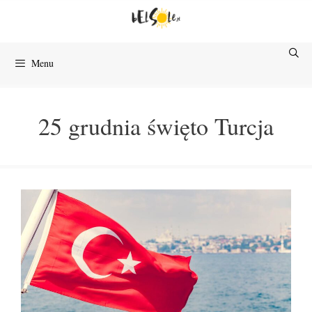
Przejdź
do
treści
Menu
25 grudnia święto Turcja