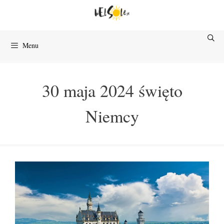
Przejdź
do
treści
Menu
30 maja 2024 święto
Niemcy