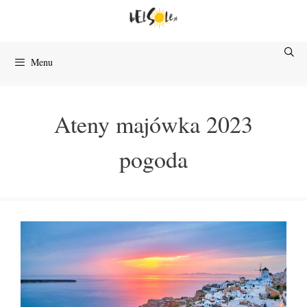
Przejdź
do
treści
Menu
Ateny majówka 2023
pogoda