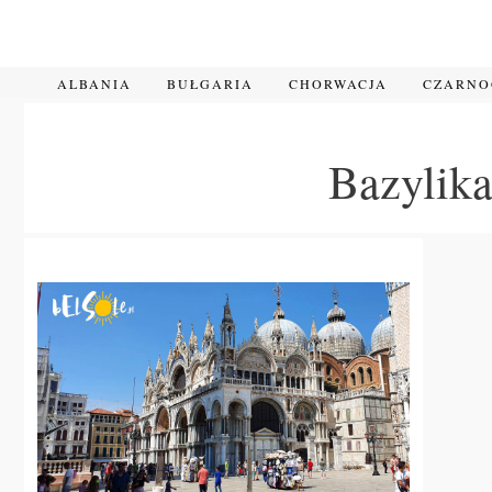
Przejdź
do
treści
ALBANIA
BUŁGARIA
CHORWACJA
CZARN
Bazylika