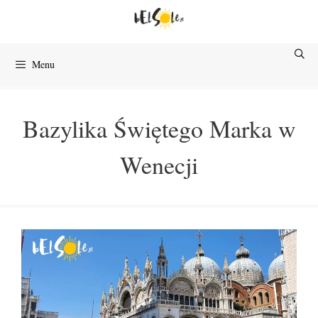
Przejdź
do
treści
Menu
Bazylika Świętego Marka w
Wenecji