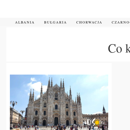
Przejdź
do
treści
ALBANIA
BUŁGARIA
CHORWACJA
CZARN
Co 