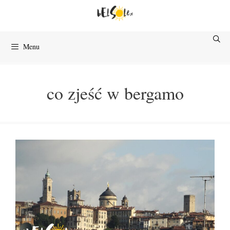
Przejdź
do
treści
Menu
co zjeść w bergamo