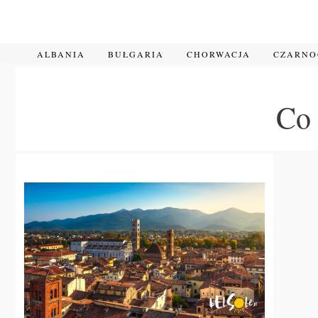
Przejdź
do
treści
ALBANIA
BUŁGARIA
CHORWACJA
CZARN
Co 