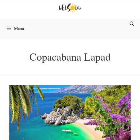
Przejdź
do
treści
Menu
Copacabana Lapad