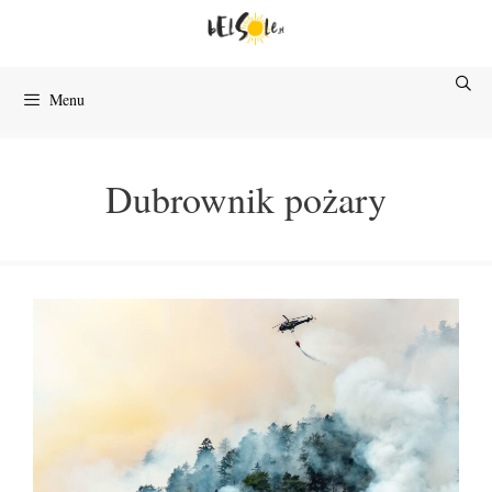
Przejdź
do
treści
Menu
Dubrownik pożary