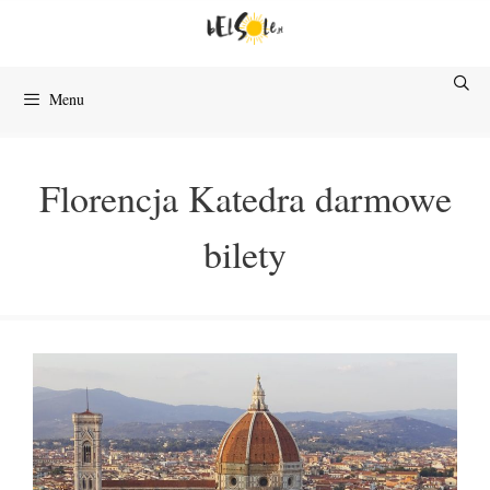
Przejdź
do
treści
Menu
Florencja Katedra darmowe
bilety