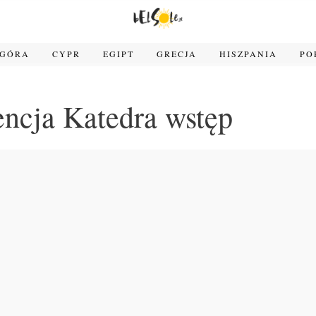
OGÓRA
CYPR
EGIPT
GRECJA
HISZPANIA
PO
encja Katedra wstęp