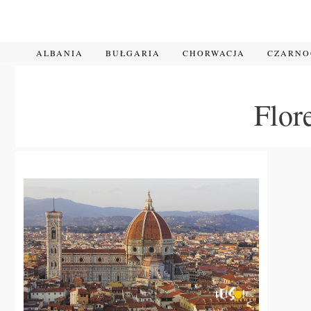
Przejdź
do
treści
ALBANIA
BUŁGARIA
CHORWACJA
CZARN
Flor