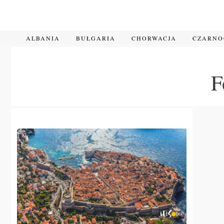
Przejdź
do
treści
ALBANIA
BUŁGARIA
CHORWACJA
CZARN
F