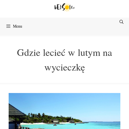
Przejdź
do
treści
Menu
Gdzie lecieć w lutym na
wycieczkę