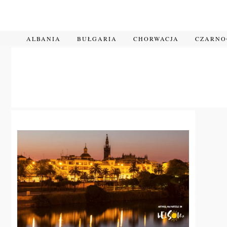
Przejdź
do
treści
ALBANIA
BUŁGARIA
CHORWACJA
CZARN