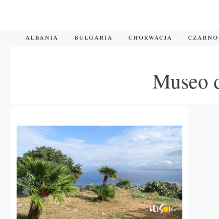
Przejdź
do
treści
ALBANIA
BUŁGARIA
CHORWACJA
CZARN
Museo d