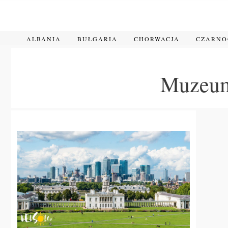
Przejdź
do
treści
ALBANIA
BUŁGARIA
CHORWACJA
CZARN
Muzeum