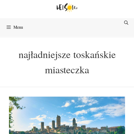
Przejdź
do
treści
Menu
najładniejsze toskańskie
miasteczka