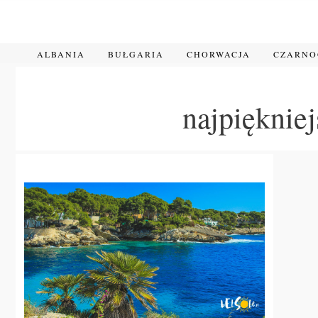
Przejdź
do
treści
ALBANIA
BUŁGARIA
CHORWACJA
CZARN
najpięknie