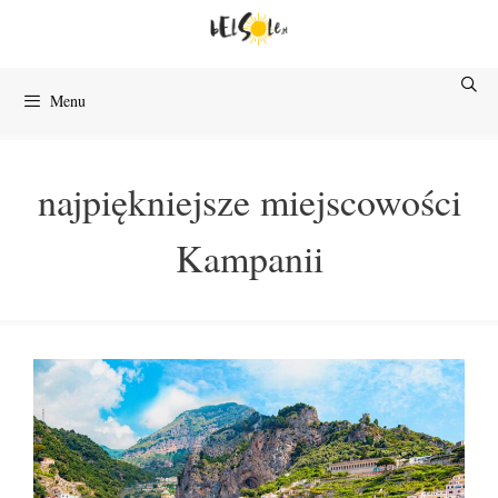
Przejdź
do
treści
Menu
najpiękniejsze miejscowości
Kampanii