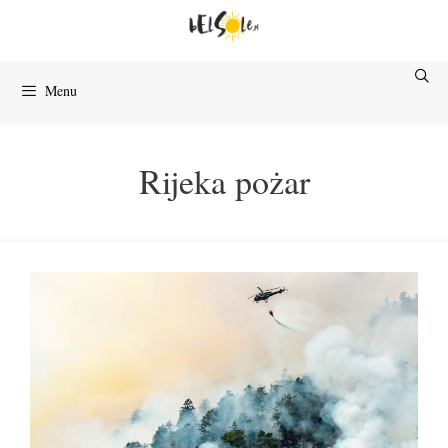
Przejdź
do
treści
Menu
Rijeka pożar