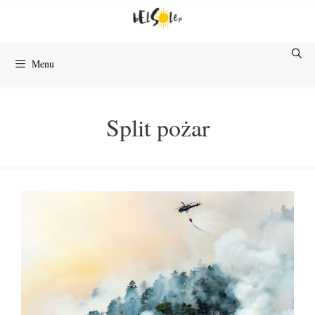
Przejdź
do
treści
Menu
Split pożar