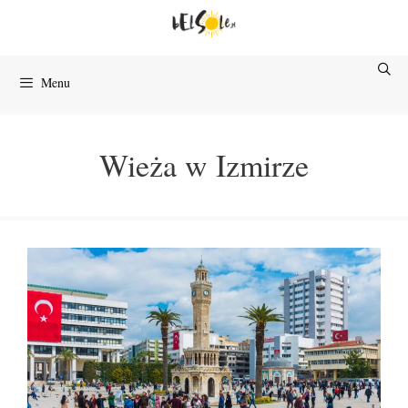
Przejdź
do
treści
Menu
Wieża w Izmirze