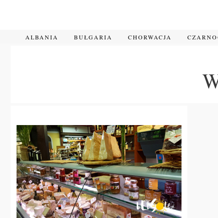
Przejdź
do
treści
ALBANIA
BUŁGARIA
CHORWACJA
CZARN
W