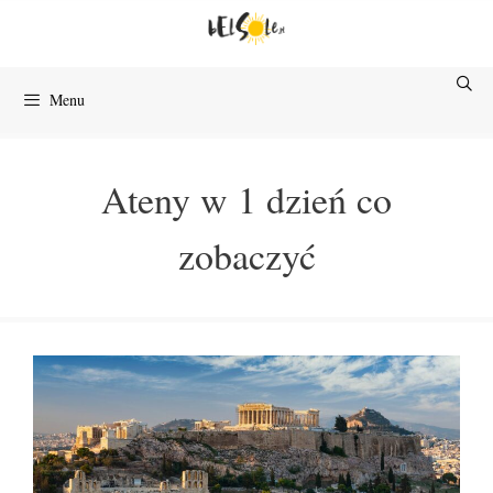
Przejdź
do
treści
Menu
Ateny w 1 dzień co
zobaczyć