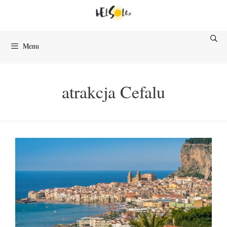
Przejdź
do
treści
Menu
atrakcja Cefalu