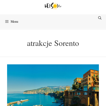
Przejdź
do
treści
Menu
atrakcje Sorento