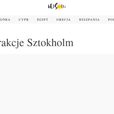
OGÓRA
CYPR
EGIPT
GRECJA
HISZPANIA
PO
rakcje Sztokholm