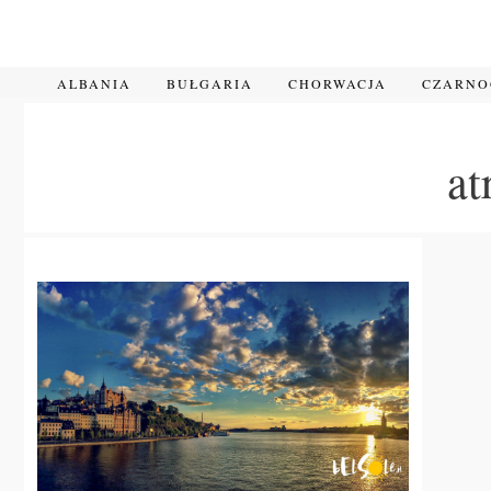
Przejdź
do
treści
ALBANIA
BUŁGARIA
CHORWACJA
CZARN
at