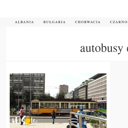
Przejdź
do
treści
ALBANIA
BUŁGARIA
CHORWACJA
CZARN
autobusy 