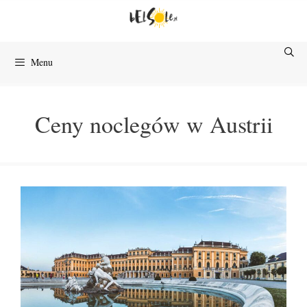
Przejdź
do
treści
Menu
Ceny noclegów w Austrii