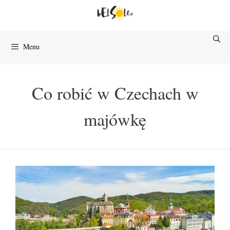
Przejdź
do
treści
Menu
Co robić w Czechach w
majówkę