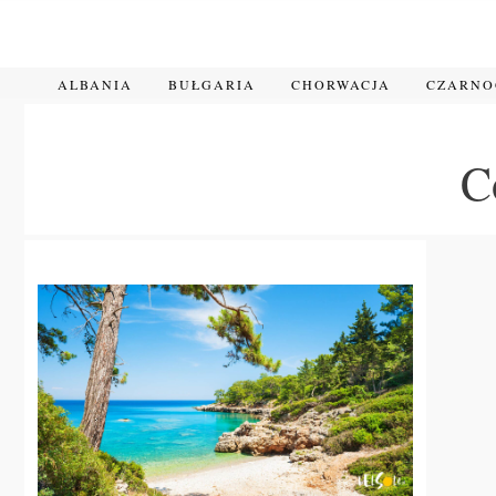
Przejdź
do
treści
ALBANIA
BUŁGARIA
CHORWACJA
CZARN
C