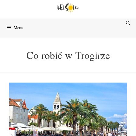
Przejdź
do
treści
Menu
Co robić w Trogirze