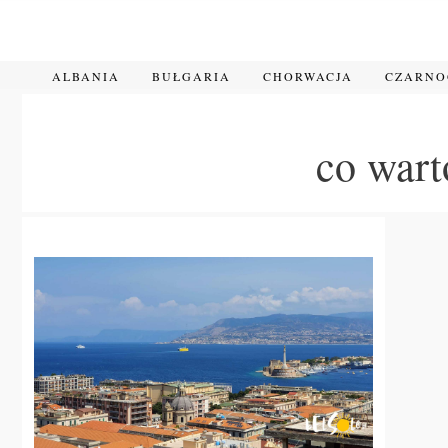
Przejdź
do
treści
ALBANIA
BUŁGARIA
CHORWACJA
CZARN
co war