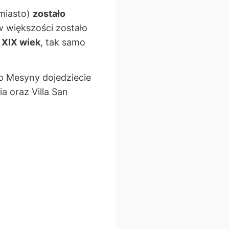
miasto)
zostało
 w większości zostało
 XIX wiek
, tak samo
o Mesyny dojedziecie
a oraz Villa San