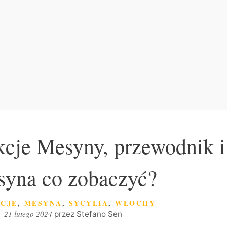
akcje Mesyny, przewodnik i
yna co zobaczyć?
ORIE
CJE
,
MESYNA
,
SYCYLIA
,
WŁOCHY
21 lutego 2024
przez
Stefano Sen