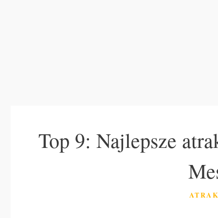
Top 9: Najlepsze atr
Mes
KATEG
ATRAK