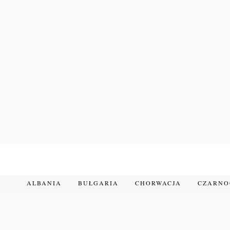
Przejdź
do
treści
ALBANIA
BUŁGARIA
CHORWACJA
CZARN