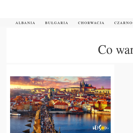
Przejdź
do
treści
ALBANIA
BUŁGARIA
CHORWACJA
CZARN
Co war