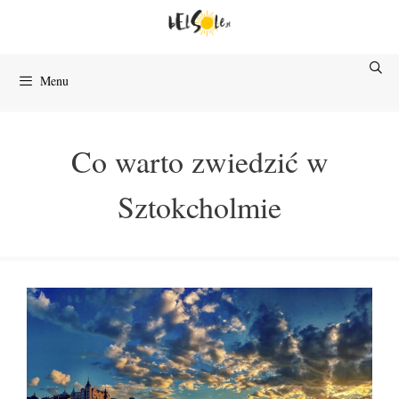
Przejdź
do
treści
Menu
Co warto zwiedzić w
Sztokcholmie