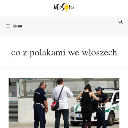
Przejdź
do
treści
Menu
co z polakami we włoszech