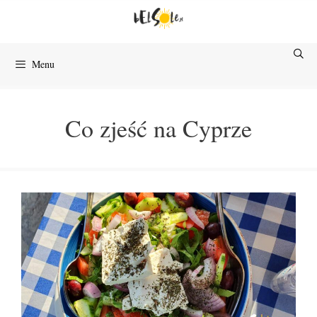
Przejdź
do
treści
Menu
Co zjeść na Cyprze