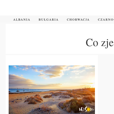
Przejdź
do
treści
ALBANIA
BUŁGARIA
CHORWACJA
CZARN
Co zje