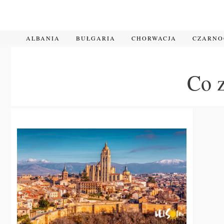
Przejdź
do
treści
ALBANIA
BUŁGARIA
CHORWACJA
CZARN
Co 