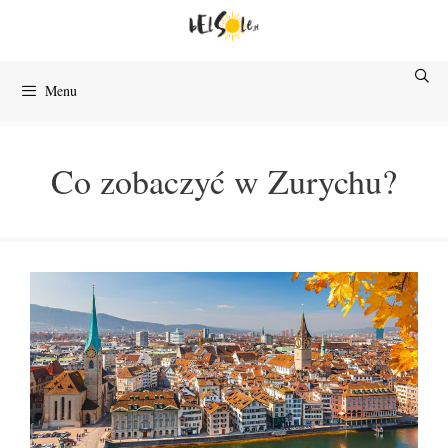
Przejdź
do
treści
Menu
Co zobaczyć w Zurychu?