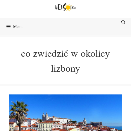
Przejdź
do
treści
Menu
co zwiedzić w okolicy
lizbony