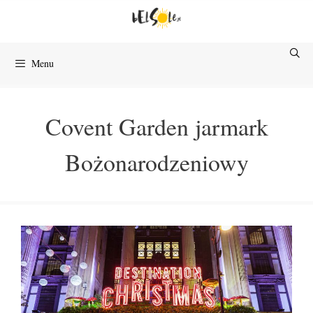
Przejdź
do
treści
Menu
Covent Garden jarmark
Bożonarodzeniowy