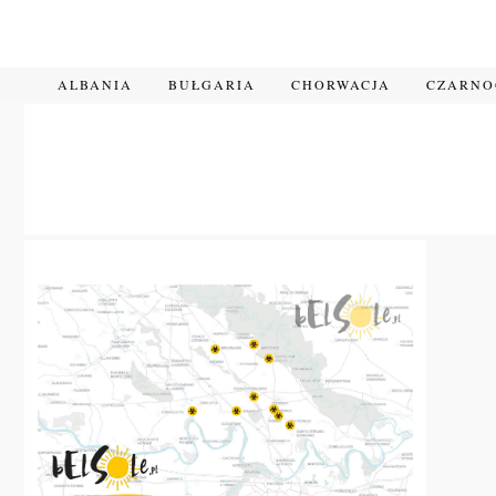
Przejdź
do
treści
ALBANIA
BUŁGARIA
CHORWACJA
CZARN