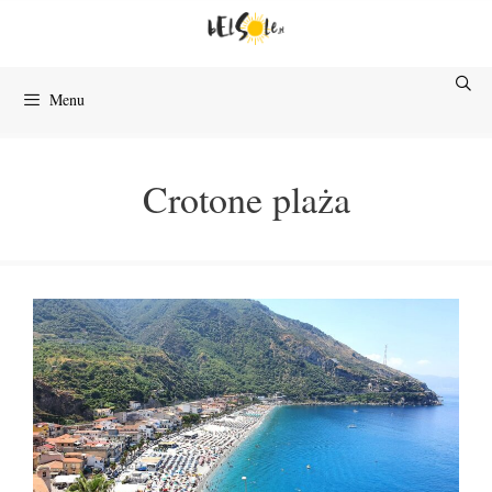
Przejdź
do
treści
Menu
Crotone plaża