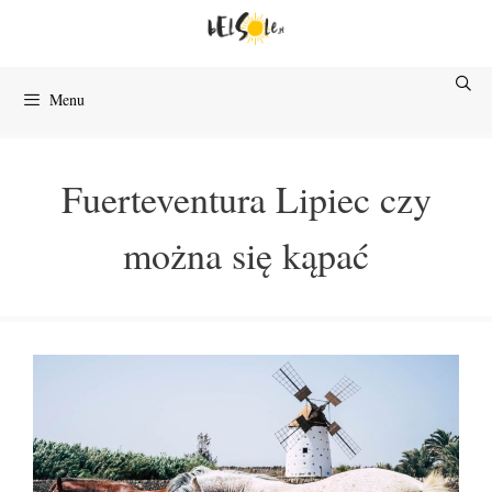
Przejdź
do
treści
Menu
Fuerteventura Lipiec czy
można się kąpać