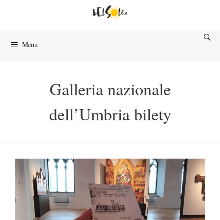
Przejdź
do
treści
Menu
Galleria nazionale
dell’Umbria bilety